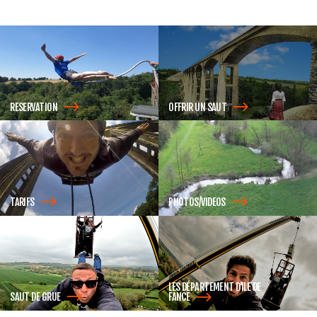
RESERVATION
OFFRIR UN
SAUT
TARIFS
PHOTOS/VIDEOS
LES DÉPARTEMENT D'ILE DE
SAUT DE
GRUE
FANCE