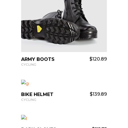
ADD TO CART
$
120.89
ARMY BOOTS
CYCLING
ADD TO CART
$
139.89
BIKE HELMET
CYCLING