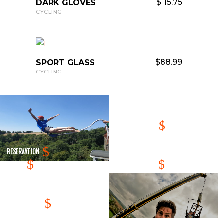
ADD TO CART
$
115.75
DARK GLOVES
CYCLING
ADD TO CART
$
88.99
SPORT GLASS
CYCLING
OFFRIR UN
SAUT
RESERVATION
TARIFS
PHOTOS/VIDEOS
SAUT DE
GRUE